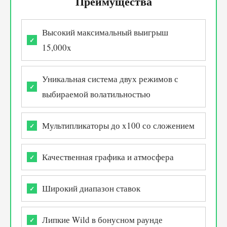
Преимущества
Высокий максимальный выигрыш
15,000x
Уникальная система двух режимов с
выбираемой волатильностью
Мультипликаторы до x100 со сложением
Качественная графика и атмосфера
Широкий диапазон ставок
Липкие Wild в бонусном раунде