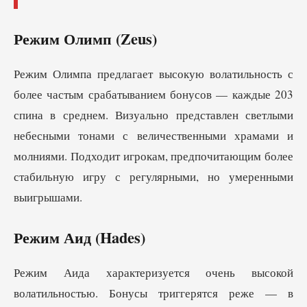
Режим Олимп (Zeus)
Режим Олимпа предлагает высокую волатильность с
более частым срабатыванием бонусов — каждые 203
спина в среднем. Визуально представлен светлыми
небесными тонами с величественными храмами и
молниями. Подходит игрокам, предпочитающим более
стабильную игру с регулярными, но умеренными
выигрышами.
Режим Аид (Hades)
Режим Аида характеризуется очень высокой
волатильностью. Бонусы триггерятся реже — в