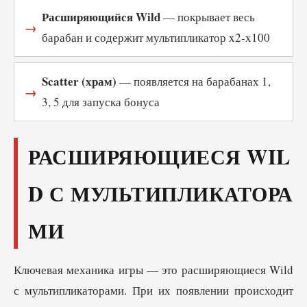
Расширяющийся Wild
— покрывает весь
барабан и содержит мультипликатор x2-x100
Scatter (храм)
— появляется на барабанах 1,
3, 5 для запуска бонуса
РАСШИРЯЮЩИЕСЯ WIL
D С МУЛЬТИПЛИКАТОРА
МИ
Ключевая механика игры — это расширяющиеся Wild
с мультипликаторами. При их появлении происходит