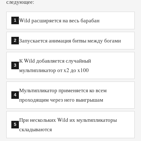
следующее:
Wild расширяется на весь барабан
Запускается анимация битвы между богами
К Wild добавляется случайный
мультипликатор от x2 до x100
Мультипликатор применяется ко всем
проходящим через него выигрышам
При нескольких Wild их мультипликаторы
складываются