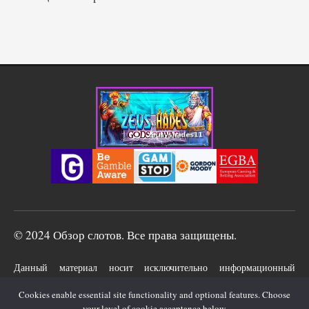
© 2024 Обзор слотов. Все права защищены.
Данный материал носит исключительно информационный
характер. Администрация сайта не несет ответственности за
Cookies enable essential site functionality and optional features. Choose
your level of cookie acceptance below.
действия пользователей. Помните об ответственной игре.