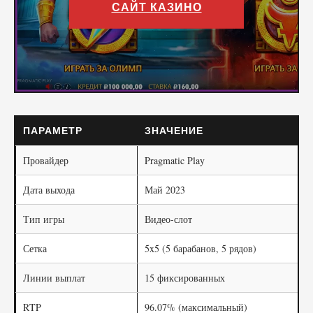
САЙТ КАЗИНО
ПАРАМЕТР
ЗНАЧЕНИЕ
Провайдер
Pragmatic Play
Дата выхода
Май 2023
Тип игры
Видео-слот
Сетка
5x5 (5 барабанов, 5 рядов)
Линии выплат
15 фиксированных
RTP
96.07% (максимальный)