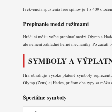
Frekvencia spustenia free spinov je 1 z 409 otočen
Prepínanie medzi režimami
Hráči si môžu voľne prepínať medzi Olymp a Hade
ale nemení základné herné mechaniky. Po začatí b
SYMBOLY A VÝPLAT
Hra obsahuje vysoko platené symboly reprezentu
Olymp (Zeus) aj Hades, pričom oba typy sa môžu o
Špeciálne symboly