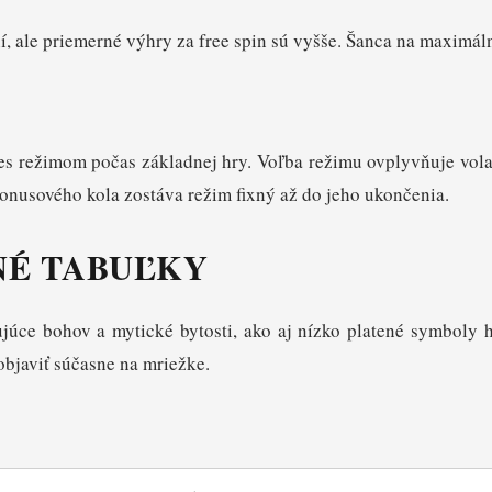
í, ale priemerné výhry za free spin sú vyšše. Šanca na maximáln
s režimom počas základnej hry. Voľba režimu ovplyvňuje volati
onusového kola zostáva režim fixný až do jeho ukončenia.
NÉ TABUĽKY
júce bohov a mytické bytosti, ako aj nízko platené symboly h
bjaviť súčasne na mriežke.