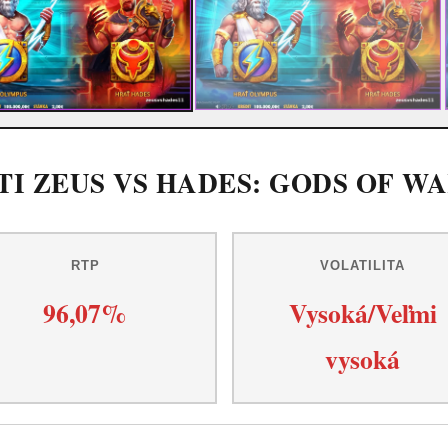
I ZEUS VS HADES: GODS OF W
RTP
VOLATILITA
96,07%
Vysoká/Veľmi
vysoká