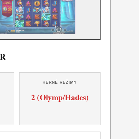
AR
HERNÉ REŽIMY
2 (Olymp/Hades)