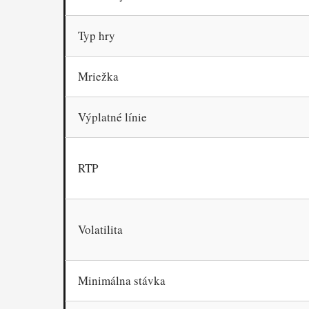
Typ hry
Mriežka
Výplatné línie
RTP
Volatilita
Minimálna stávka