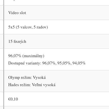
Video slot
5x5 (5 valcov, 5 radov)
15 fixných
96,07% (maximálny)
Dostupné varianty: 96,07%, 95,05%, 94,05%
Olymp režim: Vysoká
Hades režim: Veľmi vysoká
€0,10